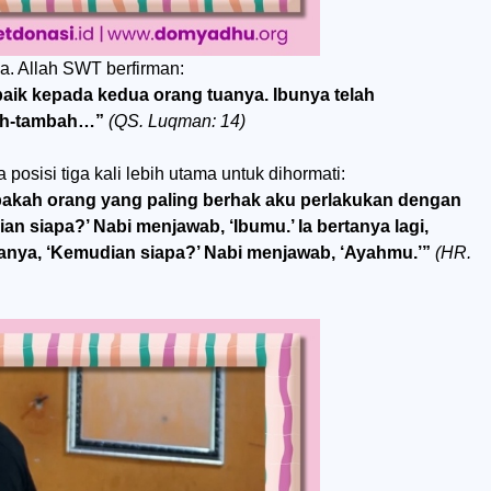
a. Allah SWT berfirman:
aik kepada kedua orang tuanya. Ibunya telah
ah-tambah…”
(QS. Luqman: 14)
sisi tiga kali lebih utama untuk dihormati:
iapakah orang yang paling berhak aku perlakukan dengan
ian siapa?’ Nabi menjawab, ‘Ibumu.’ Ia bertanya lagi,
rtanya, ‘Kemudian siapa?’ Nabi menjawab, ‘Ayahmu.’”
(HR.